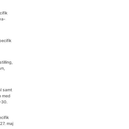
cifik
wa-
pecifik
tilling,
vn,
al samt
on med
-30.
cifik
27. maj