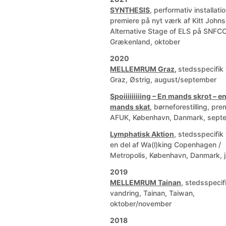
SYNTHESIS
, performativ installat
premiere på nyt værk af Kitt John
Alternative Stage of ELS på SNFCC
Grækenland, oktober
2020
MELLEMRUM Graz
,
stedsspecifik
Graz, Østrig, august/september
Spoiiiiiiiiing – En mands skrot – 
mands skat
, børneforestilling, pre
AFUK, København, Danmark, sept
Lymphatisk Aktion
, stedsspecifik
en del af Wa(l)king Copenhagen /
Metropolis, København, Danmark, j
2019
MELLEMRUM Tainan
, stedsspecif
vandring, Tainan, Taiwan,
oktober/november
2018