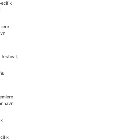
ecifik
i
miere
avn,
 festival,
fik
remiere i
enhavn,
ik
cifik