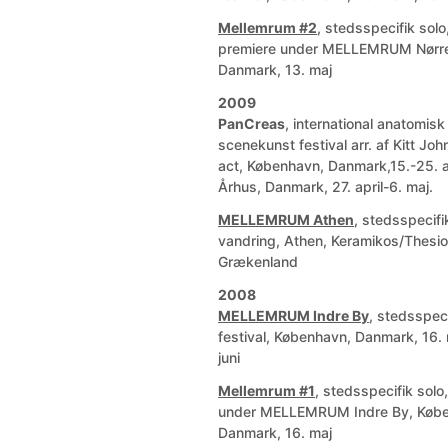
Mellemrum #2
, stedsspecifik solo
premiere under MELLEMRUM Nørre
Danmark, 13. maj
2009
PanCreas
, international anatomisk
scenekunst festival arr. af Kitt Jo
act, København, Danmark,15.-25. ap
Århus, Danmark, 27. april-6. maj.
MELLEMRUM Athen
, stedsspecifi
vandring, Athen, Keramikos/Thesio
Grækenland
2008
MELLEMRUM Indre By
, stedsspeci
festival, København, Danmark, 16. 
juni
Mellemrum #1
, stedsspecifik solo
under MELLEMRUM Indre By, Køb
Danmark, 16. maj