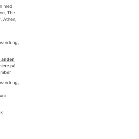
ion med
son, The
, Athen,
 vandring,
en anden
miere på
ember
 vandring,
uni
ik