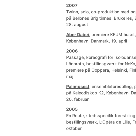
2007
Twinn, solo, co-produktion med og
på Bellones Brigitinnes, Bruxelles, 
28. august
Aber Dabei
, premiere KFUM huset
København, Danmark, 19. april
2006
Passage, koreografi for solodans
Lönnroth, bestillinsgværk for NoKo
premiere på Ooppera, Helsinki, Fin
maj
Palimpsest
, ensembleforestilling,
på Kaleodiskop K2, København, D
20. februar
2005
En Route, stedsspecifik forestilling
bestillingsværk, L’Opéra de Lille, Fr
oktober