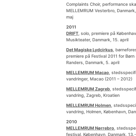
Complaints Choir, performance skab
MELLEMRUM Vesterbro, Danmark, 
maj
2011
DRIFT
, solo, premiere på Københa
Musikteater, Danmark, 15. april
Det Magiske Lydcirkus
, børnefores
premiere på Festival 2011 for Børn
Randers, Danmark, 5. april
MELLEMRUM Macao
, stedsspecif
vandringer, Macao (2011 – 2012)
MELLEMRUM Zagreb
, stedsspecif
vandring, Zagreb, Kroatien
MELLEMRUM Holmen
, stedsspeci
vandring, Holmen, København, Da
2010
MELLEMRUM Nørrebro
, stedsspe
festival, København, Danmark, 13.