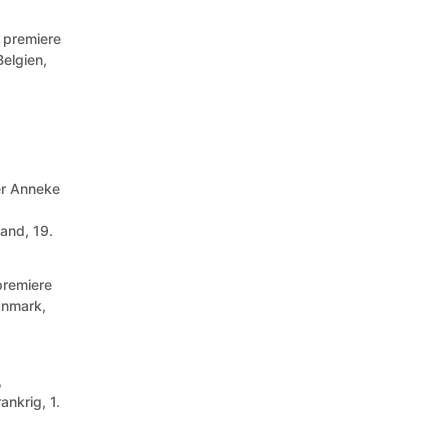
 premiere
Belgien,
,
er Anneke
,
land, 19.
 premiere
anmark,
,
ankrig, 1.