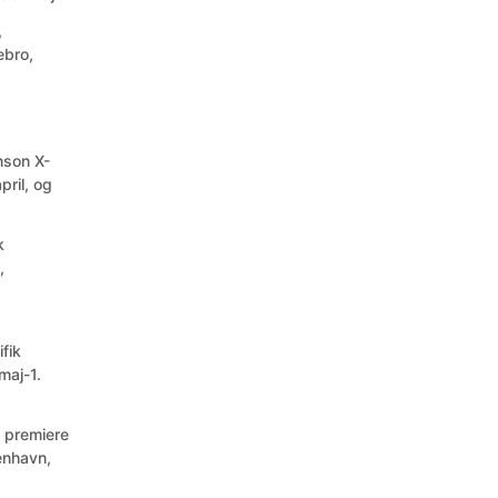
,
bro,
hnson X-
ril, og
k
,
fik
maj-1.
, premiere
enhavn,