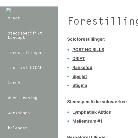
Forestillin
x-act
stedsspecifikt
koncept
Soloforestillinger:
POST NO BILLS
forestillinger
DRIFT
festival C!CAF
Rankefod
Spejlet
turné
Stigma
åben træning
Stedsspecifikke soloværker:
Lymphatisk Aktion
workshops
Mellemrum #1
kalender
Børneforestillinger: