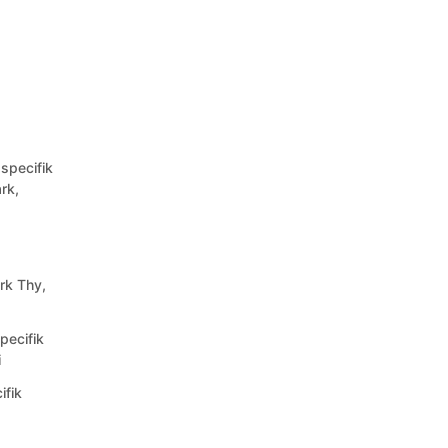
sspecifik
rk,
rk Thy,
pecifik
i
ifik