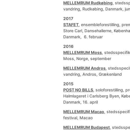
MELLEMRUM Rudkøbing
, stedssp
vandring, Rudkøbing, Danmark, jun
2017
STAFET
, ensembleforestilling, pre
Store Carl, Dansehallerne, Københ
Danmark, 6. februar
2016
MELLEMRUM Moss
, stedsspecifik
Moss, Norge, september
MELLEMRUM Andros
, stedsspeci
vandring, Andros, Grækenland
2015
POST NO BILLS
, soloforestilling, p
Halmlageret i Carlsberg Byen, Køb
Danmark, 16. april
MELLEMRUM Macao
, stedsspecif
festival, Macao
MELLEMRUM Budapest
, stedsspe