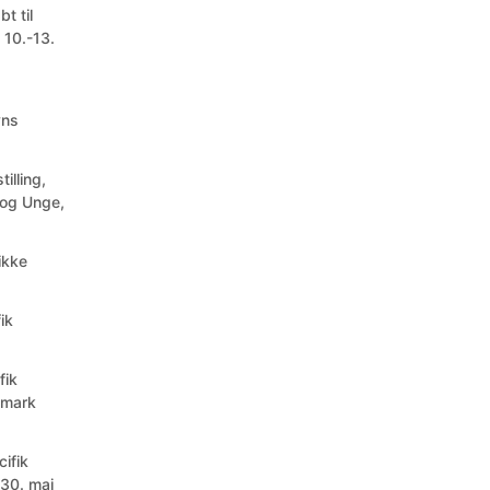
t til
10.-13.
vns
tilling,
 og Unge,
ikke
ik
fik
nmark
cifik
-30. maj