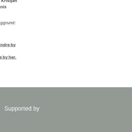
 Kristján
anis
aggrund:
ndre by
 by her.
Supported by