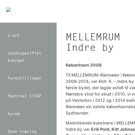
MELLEMRUM
x-act
Indre by
stedsspecifikt
koncept
København 2008
Til MELLEMRUM-Biennalen i Købe
forestillinger
2008-2014, var Kbh. K. – Indre by
første bydel, der lagde asfalt til v
Nørrebro stod for skud i 2010, vi 
festival C!CAF
på Vesterbro i 2012 og i 2014 indt
Biennalen sin sidste københavnske
Sydhavnen.
turné
Medvirkende kunstnere i MELLE
Indre by var
Erik Pold, Kitt Johns
åben træning