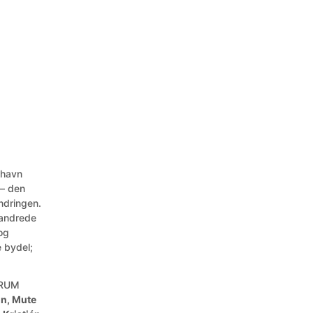
nhavn
 – den
andringen.
vandrede
og
 bydel;
MRUM
on, Mute