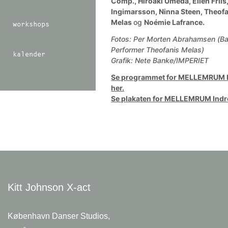
Comp., Hiroaki Umeda, Ellen Friis,
Ingimarsson, Ninna Steen, Theof
Melas
og
Noémie Lafrance.
workshops
Fotos: Per Morten Abrahamsen (B
Performer Theofanis Melas)
kalender
Grafik: Nete Banke/IMPERIET
Se programmet for MELLEMRUM I
her.
Se plakaten for MELLEMRUM Indre
Kitt Johnson
X-act
København Danser Studios,